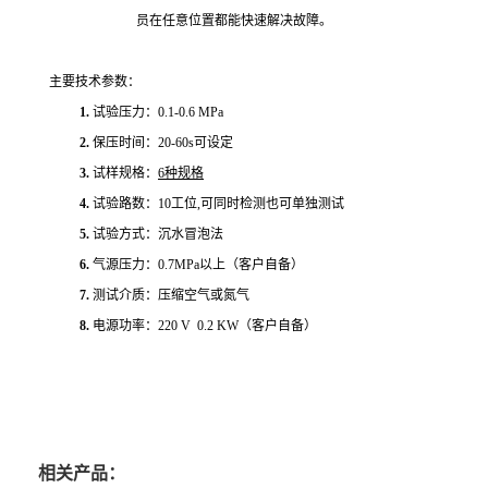
员在任意位置都能快速解决故障。
主要技术参数：
1.
试验压力：
0.1-0.6 MPa
2.
保压时间：
20-60s
可设定
3.
试样规格：
6
种规格
4.
试验路数：
10
工位
,
可同时检测也可单独测试
5.
试验方式：沉水冒泡法
6.
气源压力：
0.7MPa
以上（客户自备）
7.
测试介质：压缩空气或氮气
8.
电源功率：
220 V 0.2 KW
（客户自备）
相关产品：