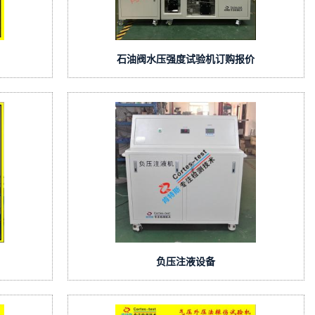
石油阀水压强度试验机订购报价
负压注液设备