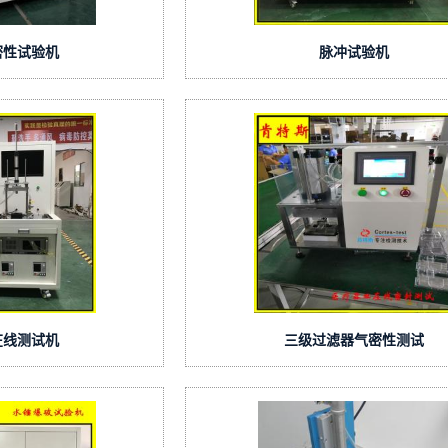
密性试验机
脉冲试验机
在线测试机
三级过滤器气密性测试