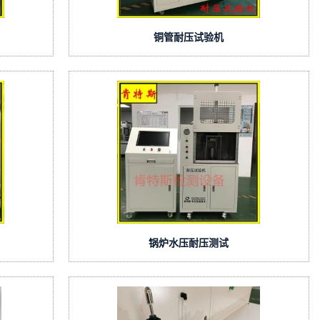
铜管耐压试验机
锅炉水压耐压测试