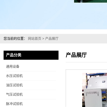
您当前的位置：
网站首页
>
产品展厅
产品展厅
产品分类
通用设备
水压试验机
油压试验机
气压试验机
脉冲试验机