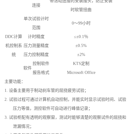
带活动连接的安装接头，防止安装
连接
时软管扭曲
单次试验计时
0
～99小时
范围
DDC
计算
计时精度
≤±0.1％
机控制系
压力测量精度
±0.5%
统
压力控制精度
±2%
控制软件
KTS
定制
软件
报告格式
Microsoft Office
主要功能：
1. 设备主要用于制动刹车管的屈挠疲劳试验；
2. 试验过程可通过计算机自动控制，并能实时显示试验时间、试验
压力等值，测控软件可自动进行峰值记录；
3. 试验柜配有透明的观察窗，测试时能够清楚的观察试件的屈挠和
泄漏情况；