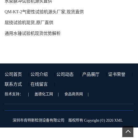
水泵脉冲试验机源头直供
QM-KT-2气密性试验机源头厂家,现货直供
屈挠试验机现货,原厂直供
通用水锤试验机现货优势解析
公司首页
|
公司介绍
|
公司动态
|
产品展厅
|
证书荣誉
|
联系方式
|
在线留言
|
技术支持：
|
盖德化工网
|
食品商务网
|
深圳市肯特斯检测设备有限公司
版权所有 Copyright (©) 2026
XML